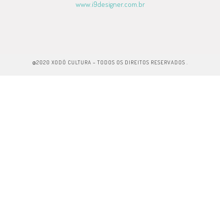
www.i9designer.com.br
@2020 XODÓ CULTURA – TODOS OS DIREITOS RESERVADOS .